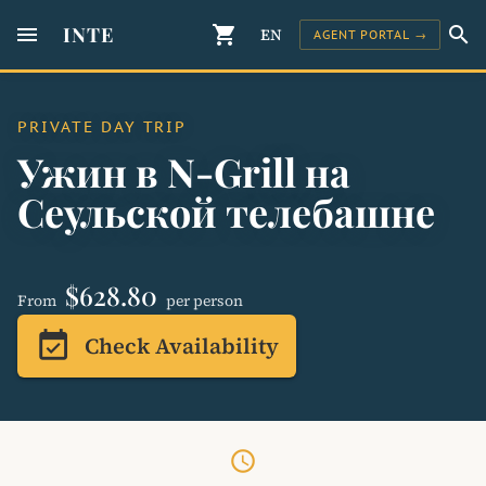
menu
INTE
shopping_cart
search
EN
AGENT PORTAL →
PRIVATE DAY TRIP
Ужин в N-Grill на
Сеульской телебашне
$628.80
From
per person
event_available
Check Availability
schedule