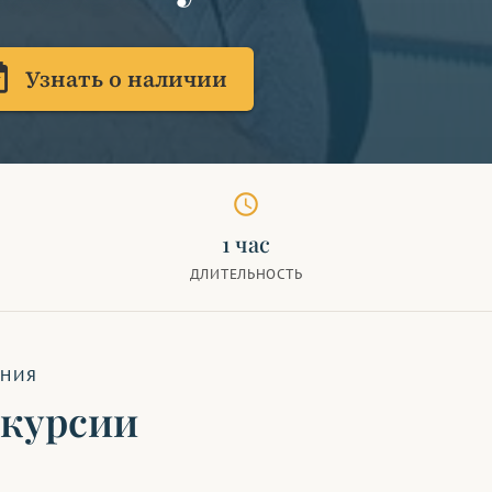
lable
Узнать о наличии
schedule
1 час
ДЛИТЕЛЬНОСТЬ
ЕНИЯ
скурсии