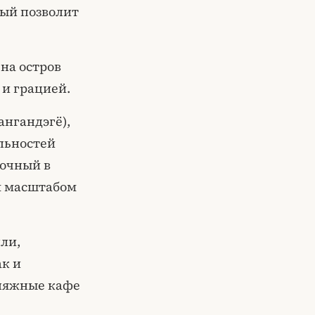
рый позволит
на остров
и грацией.
нгандэгё),
льностей
дочный в
им масштабом
ли,
ак и
пляжные кафе