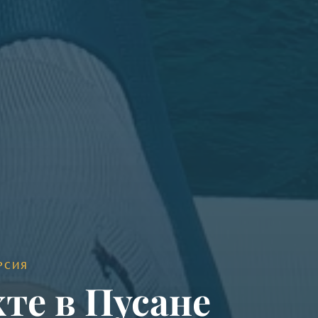
РСИЯ
хте в Пусане