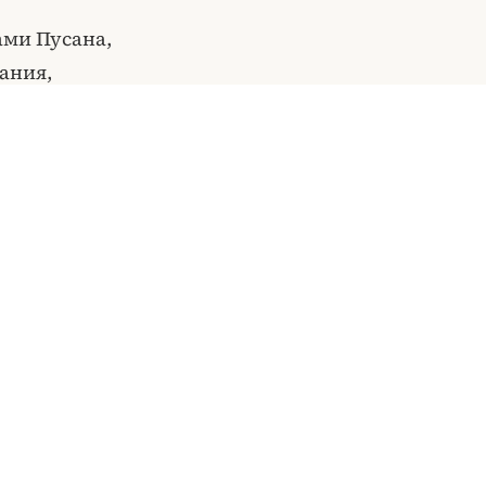
ами Пусана,
ания,
менный облик
 Пусаном с
современной
мые