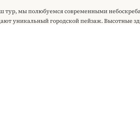
ш тур, мы полюбуемся современными небоскреб
дают уникальный городской пейзаж. Высотные зд
я в воде, подчеркнут динамичный дух и совре
лиса.
 тур на яхте – идеальный способ познакомиться с
и, наслаждаясь красотами природы и величием 
. Присоединяйтесь к нам и получите незабывае
 от морского путешествия!
одит