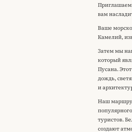
Приглашаем 
вам наслади
Ваше морско
Камелий, из
Затем мы на
который явл
Пусана. Это
дождь, свет
и архитекту
Наш маршрут
популярного
туристов. Б
создают атм