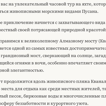
вас на увлекательный часовой тур на яхте, кото
ться живописными морскими видами Пусана.
е приключение начнется с захватывающего вида 
вестный своей потрясающей природной красотой 
правимся к великолепному Алмазному мосту (Ква
яется одной из самых известных достопримечате
т грандиозный мост, сверкающий на солнце, зага
ящийся огнями в ночи, особенно впечатляет сво
рной элегантностью.
 продолжится вдоль живописного пляжа Кванал
 места для отдыха как среди местных жителей, т
елый песок, бирюзовые воды и многочисленные 
осферу беззаботности и курортного уюта.