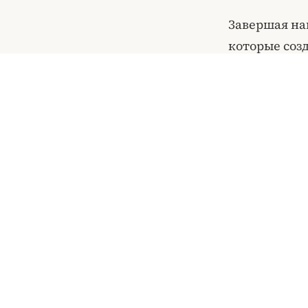
Завершая на
которые соз
отражающиес
этого мегапо
Этот часовой
водной глад
архитектуры
впечатления
ДЕТАЛИ
Что вх