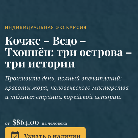
ИНДИВИДУАЛЬНАЯ ЭКСКУРСИЯ
Кочже – Ведо –
Тхоннён: три острова –
три истории
Проживите день, полный впечатлений:
красоты моря, человеческого мастерства
и тёмных страниц корейской истории.
$864.00
от
на человека
event_available
Узнать о наличии