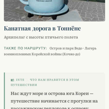
Канатная дорога в Тоннёне
Архипелаг с высоты птичьего полета
Остров и парк Ведо · Лагерь
ТАКЖЕ ПО МАРШРУТУ:
военнопленных Корейской войны (Кочже-до)
INTE
·
ЧТО НАМ НРАВИТСЯ В ЭТОМ
auto_stories
ПУТЕШЕСТВИИ
Нас ждут море и острова юга Кореи —
путешествие начинается с прогулки на
пассажирском теплоходе к острову