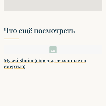
Что ещё посмотреть
image
Музей Shuim (обряды, связанные со
смертью)