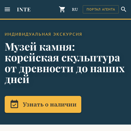
menu
INTE
shopping_cart
search
RU
ПОРТАЛ АГЕНТА
ИНДИВИДУАЛЬНАЯ ЭКСКУРСИЯ
Музей камня:
корейская скульптура
от древности до наших
дней
event_available
Узнать о наличии