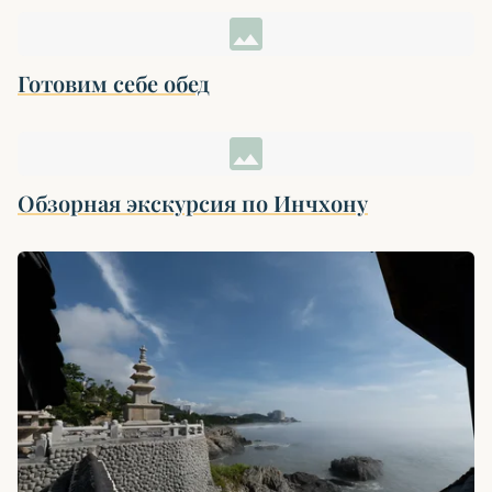
image
Готовим себе обед
image
Обзорная экскурсия по Инчхону