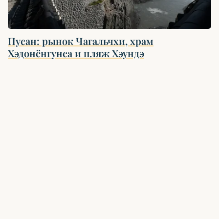
Пусан: рынок Чагальчхи, храм
Хэдонёнгунса и пляж Хэундэ