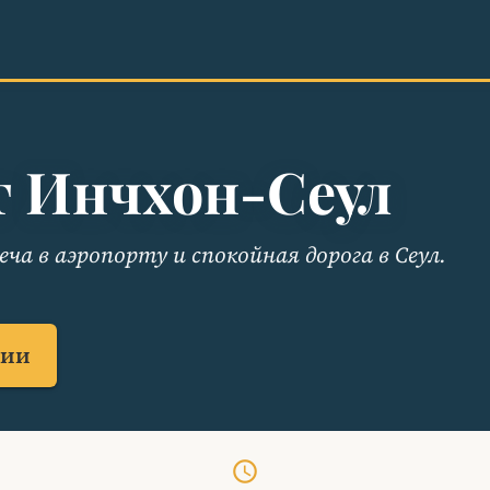
т Инчхон-Сеул
ча в аэропорту и спокойная дорога в Сеул.
чии
schedule