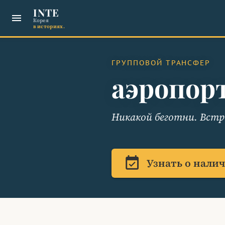
INTE
menu
Корея
в историях.
ГРУППОВОЙ ТРАНСФЕР
аэропор
Никакой беготни. Встре
event_available
Узнать о нали