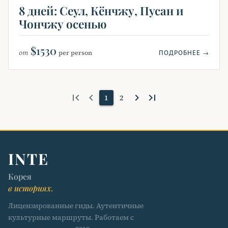
8 дней: Сеул, Кёнчжу, Пусан и
Чончжу осенью
$1530
от
per person
ПОДРОБНЕЕ →
first_page
keyboard_arrow_left
keyboard_arrow_right
last_page
1
2
INTE
Корея
в историях.
Лицензированные гиды. Аутентичные
культурные маршруты. Работаем с