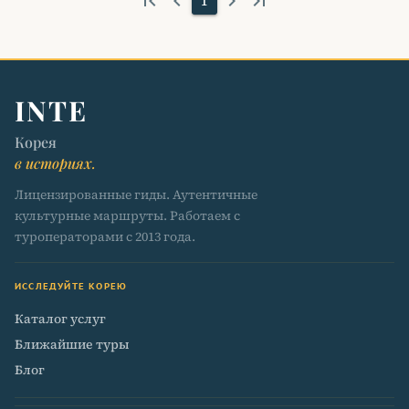
first_page
keyboard_arrow_left
keyboard_arrow_right
last_page
1
INTE
Корея
в историях.
Лицензированные гиды. Аутентичные
культурные маршруты. Работаем с
туроператорами с 2013 года.
ИССЛЕДУЙТЕ КОРЕЮ
Каталог услуг
Ближайшие туры
Блог