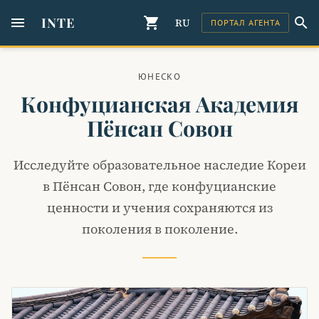
menu
INTE
shopping_cart
search
RU
ПОРТАЛ АГЕНТА
ЮНЕСКО
Конфуцианская Академия
Пёнсан Совон
Исследуйте образовательное наследие Кореи
в Пёнсан Совон, где конфуцианские
ценности и учения сохраняются из
поколения в поколение.