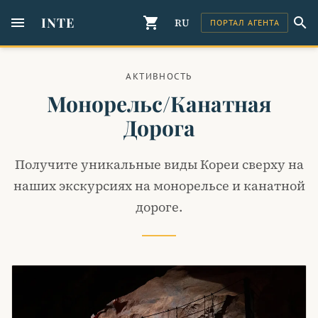
menu
INTE
shopping_cart
search
RU
ПОРТАЛ АГЕНТА
АКТИВНОСТЬ
Монорельс/канатная
Дорога
Получите уникальные виды Кореи сверху на
наших экскурсиях на монорельсе и канатной
дороге.