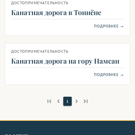
ДОСТОПРИМЕЧАТЕЛЬНОСТЬ
Канатная дорога в Тоннёне
ПОДРОБНЕЕ →
ДОСТОПРИМЕЧАТЕЛЬНОСТЬ
Канатная дорога на гору Намсан
ПОДРОБНЕЕ →
first_page
keyboard_arrow_left
keyboard_arrow_right
last_page
1