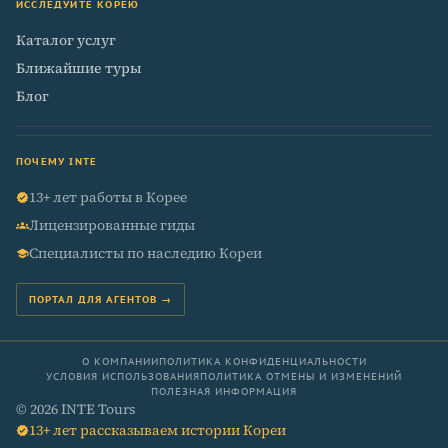
ИССЛЕДУЙТЕ КОРЕЮ
Каталог услуг
Ближайшие туры
Блог
ПОЧЕМУ INTE
13+ лет работы в Корее
verified
Лицензированные гиды
groups
Специалисты по наследию Кореи
school
ПОРТАЛ ДЛЯ АГЕНТОВ →
О КОМПАНИИ
ПОЛИТИКА КОНФИДЕНЦИАЛЬНОСТИ
УСЛОВИЯ ИСПОЛЬЗОВАНИЯ
ПОЛИТИКА ОТМЕНЫ И ИЗМЕНЕНИЙ
ПОЛЕЗНАЯ ИНФОРМАЦИЯ
© 2026 INTE Tours
13+ лет рассказываем истории Кореи
verified