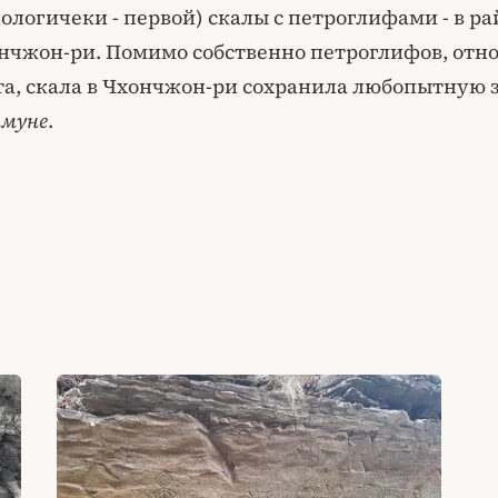
ологичеки - первой) скалы с петроглифами - в р
нчжон-ри. Помимо собственно петроглифов, отн
та, скала в Чхончжон-ри сохранила любопытную 
нмуне
.