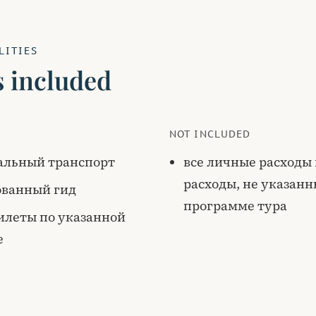
LITIES
s included
NOT INCLUDED
альный транспорт
все личные расходы
расходы, не указанн
ованный гид
программе тура
илеты по указанной
е