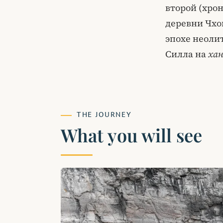
второй (хрон
деревни Чхо
эпохе неоли
Силла на
ха
THE JOURNEY
What you will see