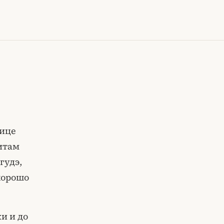
лице
китам
гудэ,
хорошо
и и до