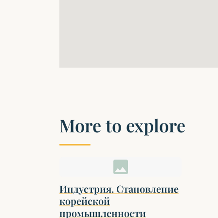
More to explore
image
Индустрия. Становление
корейской
промышленности