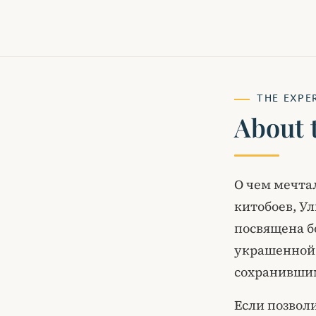
THE EXPE
About 
О чем мечта
китобоев, Ул
посвящена б
украшенной 
сохранившим
Если позвол