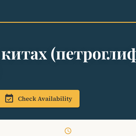
 китах (петрогли
event_available
Check Availability
schedule