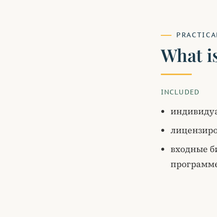
PRACTICA
What i
INCLUDED
индивиду
лицензир
входные б
программ