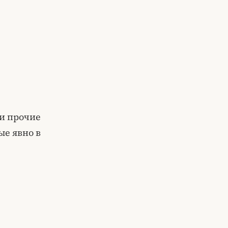
 и прочие
ые явно в