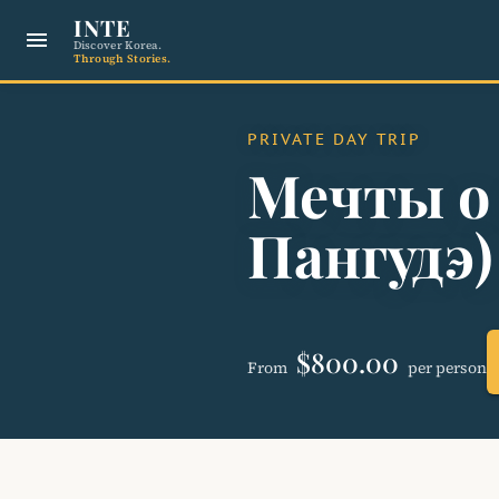
INTE
menu
Discover Korea.
Through Stories.
PRIVATE DAY TRIP
Мечты о
Пангудэ)
$800.00
From
per person