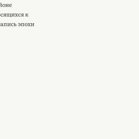
айоне
осящихся к
запись эпохи