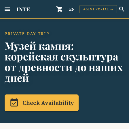
menu
INTE
shopping_cart
search
EN
AGENT PORTAL →
PRIVATE DAY TRIP
Музей камня:
корейская скульптура
от древности до наших
дней
event_available
Check Availability