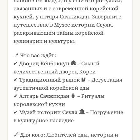
наполняет воздух, и узнайте о
ритуалах,
связанных и с современной корейской
кухней,
у алтаря Сачжикдан. Завершите
путешествие в
Музее истории Сеула
,
раскрывающем тайны корейской
кулинарии и культуры.
📍
Что вас ждёт:
✔
Дворец Кёнбоккун 🏯
– Самый
величественный дворец Кореи
✔
Традиционный рынок 🥢
– Дегустация
аутентичной корейской еды
✔
Алтарь Сачжикдан 🏮
– Ритуалы
королевской кухни
✔
Музей истории Сеула 🏛
– Погружение
в культурное наследие
🔗
Для кого:
Любителей еды, истории и