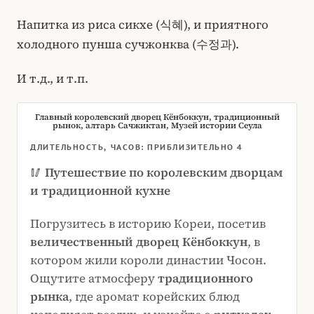
Напитка из риса сикхе (식혜), и приятного
холодного пунша сучжонква (수정과).
И т.д., и т.п.
Главный королевский дворец Кёнбоккун, традиционный
рынок, алтарь Сачжиктан, Музей истории Сеула
ДЛИТЕЛЬНОСТЬ, ЧАСОВ: ПРИБЛИЗИТЕЛЬНО 4
🥢
Путешествие по королевским дворцам
и традиционной кухне
Погрузитесь в историю Кореи, посетив
величественный дворец Кёнбоккун
, в
котором жили короли династии Чосон.
Ощутите атмосферу
традиционного
рынка
, где аромат корейских блюд