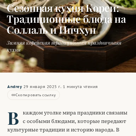
Сезонная кухня Кореи:
Традиционные блюда на
Соллаль и Ипчхун
Зимняя корейская традиционная праздничнаяя
кухня
Andrey
·
29 января 2025 г.
·
1 минута чтения
Скопировать ссылку
link
В
каждом уголке мира праздники связаны
с особыми блюдами, которые передают
культурные традиции и историю народа. В