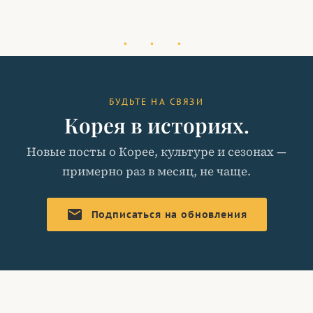
· · ·
БУДЬТЕ НА СВЯЗИ
Корея в историях.
Новые посты о Корее, культуре и сезонах —
примерно раз в месяц, не чаще.
mail
Подписаться на обновления